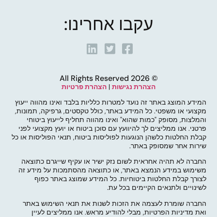
עקבו אחרינו:
© 2026 All Rights Reserved
הצהרת נגישות
|
הצהרת פרטיות
המידע המוצג באתר זה נועד למטרות כלליות בלבד ואינו מהווה ייעוץ
מקצועי או משפטי. כל המידע באתר, כולל טקסטים, גרפיקה, תמונות,
והמלצות, מסופק "כמות שהוא" ואינו מהווה תחליף לייעוץ ביטוחי
פרטני. אנו ממליצים לך להיוועץ עם סוכן ביטוח או יועץ מקצועי לפני
קבלת החלטות כלשהן הנוגעות לפוליסות ביטוח, תנאי הפוליסות או כל
שירות אחר שמסופק באתר.
החברה לא תהיה אחראית לשום נזק ישיר או עקיף שייגרם כתוצאה
משימוש במידע הנמצא באתר, או כתוצאה מהסתמכות על מידע זה
לצורך קבלת החלטות ביטוחיות. כל המידע שמוצג באתר כפוף
לשינויים ולתנאים הקיימים בכל עת.
החברה שומרת לעצמה את הזכות לשנות את תנאי השימוש באתר
ואת מדיניות הפרטיות, מבלי להודיע מראש. אנו ממליצים לעיין