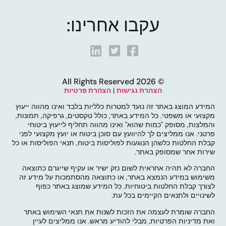
עקבו אחרינו:
© 2026 All Rights Reserved
הצהרת נגישות
|
הצהרת פרטיות
המידע המוצג באתר זה נועד למטרות כלליות בלבד ואינו מהווה ייעוץ
מקצועי או משפטי. כל המידע באתר, כולל טקסטים, גרפיקה, תמונות,
והמלצות, מסופק "כמות שהוא" ואינו מהווה תחליף לייעוץ ביטוחי
פרטני. אנו ממליצים לך להיוועץ עם סוכן ביטוח או יועץ מקצועי לפני
קבלת החלטות כלשהן הנוגעות לפוליסות ביטוח, תנאי הפוליסות או כל
שירות אחר שמסופק באתר.
החברה לא תהיה אחראית לשום נזק ישיר או עקיף שייגרם כתוצאה
משימוש במידע הנמצא באתר, או כתוצאה מהסתמכות על מידע זה
לצורך קבלת החלטות ביטוחיות. כל המידע שמוצג באתר כפוף
לשינויים ולתנאים הקיימים בכל עת.
החברה שומרת לעצמה את הזכות לשנות את תנאי השימוש באתר
ואת מדיניות הפרטיות, מבלי להודיע מראש. אנו ממליצים לעיין