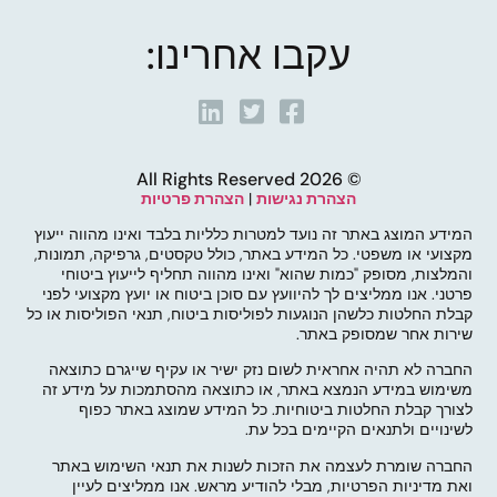
עקבו אחרינו:
© 2026 All Rights Reserved
הצהרת נגישות
|
הצהרת פרטיות
המידע המוצג באתר זה נועד למטרות כלליות בלבד ואינו מהווה ייעוץ
מקצועי או משפטי. כל המידע באתר, כולל טקסטים, גרפיקה, תמונות,
והמלצות, מסופק "כמות שהוא" ואינו מהווה תחליף לייעוץ ביטוחי
פרטני. אנו ממליצים לך להיוועץ עם סוכן ביטוח או יועץ מקצועי לפני
קבלת החלטות כלשהן הנוגעות לפוליסות ביטוח, תנאי הפוליסות או כל
שירות אחר שמסופק באתר.
החברה לא תהיה אחראית לשום נזק ישיר או עקיף שייגרם כתוצאה
משימוש במידע הנמצא באתר, או כתוצאה מהסתמכות על מידע זה
לצורך קבלת החלטות ביטוחיות. כל המידע שמוצג באתר כפוף
לשינויים ולתנאים הקיימים בכל עת.
החברה שומרת לעצמה את הזכות לשנות את תנאי השימוש באתר
ואת מדיניות הפרטיות, מבלי להודיע מראש. אנו ממליצים לעיין