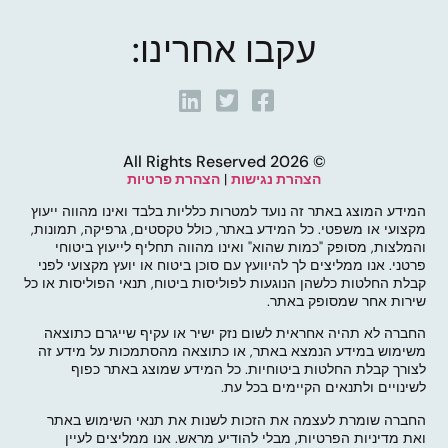
עקבו אחרינו:
© 2026 All Rights Reserved
הצהרת נגישות
|
הצהרת פרטיות
המידע המוצג באתר זה נועד למטרות כלליות בלבד ואינו מהווה ייעוץ
מקצועי או משפטי. כל המידע באתר, כולל טקסטים, גרפיקה, תמונות,
והמלצות, מסופק "כמות שהוא" ואינו מהווה תחליף לייעוץ ביטוחי
פרטני. אנו ממליצים לך להיוועץ עם סוכן ביטוח או יועץ מקצועי לפני
קבלת החלטות כלשהן הנוגעות לפוליסות ביטוח, תנאי הפוליסות או כל
שירות אחר שמסופק באתר.
החברה לא תהיה אחראית לשום נזק ישיר או עקיף שייגרם כתוצאה
משימוש במידע הנמצא באתר, או כתוצאה מהסתמכות על מידע זה
לצורך קבלת החלטות ביטוחיות. כל המידע שמוצג באתר כפוף
לשינויים ולתנאים הקיימים בכל עת.
החברה שומרת לעצמה את הזכות לשנות את תנאי השימוש באתר
ואת מדיניות הפרטיות, מבלי להודיע מראש. אנו ממליצים לעיין