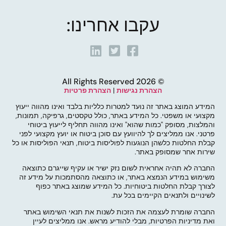
עקבו אחרינו:
© 2026 All Rights Reserved
הצהרת נגישות
|
הצהרת פרטיות
המידע המוצג באתר זה נועד למטרות כלליות בלבד ואינו מהווה ייעוץ
מקצועי או משפטי. כל המידע באתר, כולל טקסטים, גרפיקה, תמונות,
והמלצות, מסופק "כמות שהוא" ואינו מהווה תחליף לייעוץ ביטוחי
פרטני. אנו ממליצים לך להיוועץ עם סוכן ביטוח או יועץ מקצועי לפני
קבלת החלטות כלשהן הנוגעות לפוליסות ביטוח, תנאי הפוליסות או כל
שירות אחר שמסופק באתר.
החברה לא תהיה אחראית לשום נזק ישיר או עקיף שייגרם כתוצאה
משימוש במידע הנמצא באתר, או כתוצאה מהסתמכות על מידע זה
לצורך קבלת החלטות ביטוחיות. כל המידע שמוצג באתר כפוף
לשינויים ולתנאים הקיימים בכל עת.
החברה שומרת לעצמה את הזכות לשנות את תנאי השימוש באתר
ואת מדיניות הפרטיות, מבלי להודיע מראש. אנו ממליצים לעיין