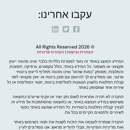
עקבו אחרינו:
© 2026 All Rights Reserved
הצהרת נגישות
|
הצהרת פרטיות
המידע המוצג באתר זה נועד למטרות כלליות בלבד ואינו מהווה ייעוץ
מקצועי או משפטי. כל המידע באתר, כולל טקסטים, גרפיקה, תמונות,
והמלצות, מסופק "כמות שהוא" ואינו מהווה תחליף לייעוץ ביטוחי
פרטני. אנו ממליצים לך להיוועץ עם סוכן ביטוח או יועץ מקצועי לפני
קבלת החלטות כלשהן הנוגעות לפוליסות ביטוח, תנאי הפוליסות או כל
שירות אחר שמסופק באתר.
החברה לא תהיה אחראית לשום נזק ישיר או עקיף שייגרם כתוצאה
משימוש במידע הנמצא באתר, או כתוצאה מהסתמכות על מידע זה
לצורך קבלת החלטות ביטוחיות. כל המידע שמוצג באתר כפוף
לשינויים ולתנאים הקיימים בכל עת.
החברה שומרת לעצמה את הזכות לשנות את תנאי השימוש באתר
ואת מדיניות הפרטיות, מבלי להודיע מראש. אנו ממליצים לעיין