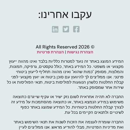
עקבו אחרינו:
© 2026 All Rights Reserved
הצהרת נגישות
|
הצהרת פרטיות
המידע המוצג באתר זה נועד למטרות כלליות בלבד ואינו מהווה ייעוץ
מקצועי או משפטי. כל המידע באתר, כולל טקסטים, גרפיקה, תמונות,
והמלצות, מסופק "כמות שהוא" ואינו מהווה תחליף לייעוץ ביטוחי
פרטני. אנו ממליצים לך להיוועץ עם סוכן ביטוח או יועץ מקצועי לפני
קבלת החלטות כלשהן הנוגעות לפוליסות ביטוח, תנאי הפוליסות או כל
שירות אחר שמסופק באתר.
החברה לא תהיה אחראית לשום נזק ישיר או עקיף שייגרם כתוצאה
משימוש במידע הנמצא באתר, או כתוצאה מהסתמכות על מידע זה
לצורך קבלת החלטות ביטוחיות. כל המידע שמוצג באתר כפוף
לשינויים ולתנאים הקיימים בכל עת.
החברה שומרת לעצמה את הזכות לשנות את תנאי השימוש באתר
ואת מדיניות הפרטיות, מבלי להודיע מראש. אנו ממליצים לעיין