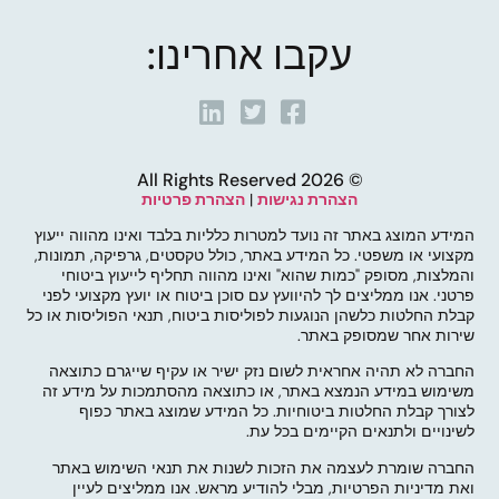
עקבו אחרינו:
© 2026 All Rights Reserved
הצהרת נגישות
|
הצהרת פרטיות
המידע המוצג באתר זה נועד למטרות כלליות בלבד ואינו מהווה ייעוץ
מקצועי או משפטי. כל המידע באתר, כולל טקסטים, גרפיקה, תמונות,
והמלצות, מסופק "כמות שהוא" ואינו מהווה תחליף לייעוץ ביטוחי
פרטני. אנו ממליצים לך להיוועץ עם סוכן ביטוח או יועץ מקצועי לפני
קבלת החלטות כלשהן הנוגעות לפוליסות ביטוח, תנאי הפוליסות או כל
שירות אחר שמסופק באתר.
החברה לא תהיה אחראית לשום נזק ישיר או עקיף שייגרם כתוצאה
משימוש במידע הנמצא באתר, או כתוצאה מהסתמכות על מידע זה
לצורך קבלת החלטות ביטוחיות. כל המידע שמוצג באתר כפוף
לשינויים ולתנאים הקיימים בכל עת.
החברה שומרת לעצמה את הזכות לשנות את תנאי השימוש באתר
ואת מדיניות הפרטיות, מבלי להודיע מראש. אנו ממליצים לעיין