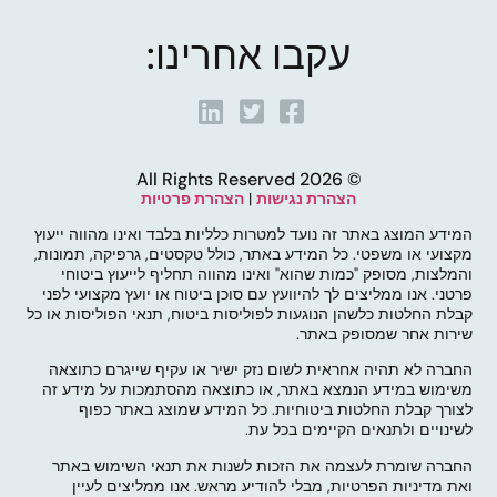
עקבו אחרינו:
© 2026 All Rights Reserved
הצהרת נגישות
|
הצהרת פרטיות
המידע המוצג באתר זה נועד למטרות כלליות בלבד ואינו מהווה ייעוץ
מקצועי או משפטי. כל המידע באתר, כולל טקסטים, גרפיקה, תמונות,
והמלצות, מסופק "כמות שהוא" ואינו מהווה תחליף לייעוץ ביטוחי
פרטני. אנו ממליצים לך להיוועץ עם סוכן ביטוח או יועץ מקצועי לפני
קבלת החלטות כלשהן הנוגעות לפוליסות ביטוח, תנאי הפוליסות או כל
שירות אחר שמסופק באתר.
החברה לא תהיה אחראית לשום נזק ישיר או עקיף שייגרם כתוצאה
משימוש במידע הנמצא באתר, או כתוצאה מהסתמכות על מידע זה
לצורך קבלת החלטות ביטוחיות. כל המידע שמוצג באתר כפוף
לשינויים ולתנאים הקיימים בכל עת.
החברה שומרת לעצמה את הזכות לשנות את תנאי השימוש באתר
ואת מדיניות הפרטיות, מבלי להודיע מראש. אנו ממליצים לעיין