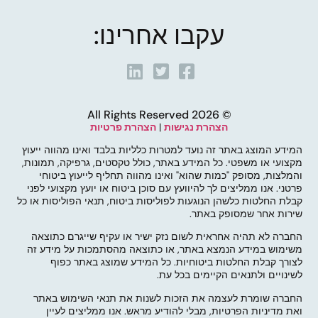
עקבו אחרינו:
© 2026 All Rights Reserved
הצהרת נגישות
|
הצהרת פרטיות
המידע המוצג באתר זה נועד למטרות כלליות בלבד ואינו מהווה ייעוץ
מקצועי או משפטי. כל המידע באתר, כולל טקסטים, גרפיקה, תמונות,
והמלצות, מסופק "כמות שהוא" ואינו מהווה תחליף לייעוץ ביטוחי
פרטני. אנו ממליצים לך להיוועץ עם סוכן ביטוח או יועץ מקצועי לפני
קבלת החלטות כלשהן הנוגעות לפוליסות ביטוח, תנאי הפוליסות או כל
שירות אחר שמסופק באתר.
החברה לא תהיה אחראית לשום נזק ישיר או עקיף שייגרם כתוצאה
משימוש במידע הנמצא באתר, או כתוצאה מהסתמכות על מידע זה
לצורך קבלת החלטות ביטוחיות. כל המידע שמוצג באתר כפוף
לשינויים ולתנאים הקיימים בכל עת.
החברה שומרת לעצמה את הזכות לשנות את תנאי השימוש באתר
ואת מדיניות הפרטיות, מבלי להודיע מראש. אנו ממליצים לעיין