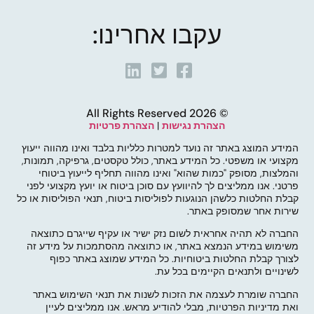
עקבו אחרינו:
© 2026 All Rights Reserved
הצהרת נגישות
|
הצהרת פרטיות
המידע המוצג באתר זה נועד למטרות כלליות בלבד ואינו מהווה ייעוץ
מקצועי או משפטי. כל המידע באתר, כולל טקסטים, גרפיקה, תמונות,
והמלצות, מסופק "כמות שהוא" ואינו מהווה תחליף לייעוץ ביטוחי
פרטני. אנו ממליצים לך להיוועץ עם סוכן ביטוח או יועץ מקצועי לפני
קבלת החלטות כלשהן הנוגעות לפוליסות ביטוח, תנאי הפוליסות או כל
שירות אחר שמסופק באתר.
החברה לא תהיה אחראית לשום נזק ישיר או עקיף שייגרם כתוצאה
משימוש במידע הנמצא באתר, או כתוצאה מהסתמכות על מידע זה
לצורך קבלת החלטות ביטוחיות. כל המידע שמוצג באתר כפוף
לשינויים ולתנאים הקיימים בכל עת.
החברה שומרת לעצמה את הזכות לשנות את תנאי השימוש באתר
ואת מדיניות הפרטיות, מבלי להודיע מראש. אנו ממליצים לעיין