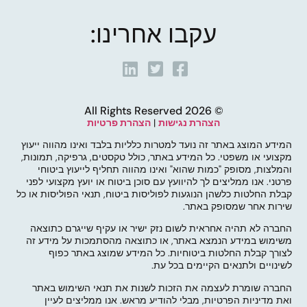
עקבו אחרינו:
© 2026 All Rights Reserved
הצהרת נגישות
|
הצהרת פרטיות
המידע המוצג באתר זה נועד למטרות כלליות בלבד ואינו מהווה ייעוץ
מקצועי או משפטי. כל המידע באתר, כולל טקסטים, גרפיקה, תמונות,
והמלצות, מסופק "כמות שהוא" ואינו מהווה תחליף לייעוץ ביטוחי
פרטני. אנו ממליצים לך להיוועץ עם סוכן ביטוח או יועץ מקצועי לפני
קבלת החלטות כלשהן הנוגעות לפוליסות ביטוח, תנאי הפוליסות או כל
שירות אחר שמסופק באתר.
החברה לא תהיה אחראית לשום נזק ישיר או עקיף שייגרם כתוצאה
משימוש במידע הנמצא באתר, או כתוצאה מהסתמכות על מידע זה
לצורך קבלת החלטות ביטוחיות. כל המידע שמוצג באתר כפוף
לשינויים ולתנאים הקיימים בכל עת.
החברה שומרת לעצמה את הזכות לשנות את תנאי השימוש באתר
ואת מדיניות הפרטיות, מבלי להודיע מראש. אנו ממליצים לעיין