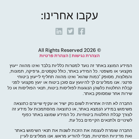
עקבו אחרינו:
© 2026 All Rights Reserved
הצהרת נגישות
|
הצהרת פרטיות
המידע המוצג באתר זה נועד למטרות כלליות בלבד ואינו מהווה ייעוץ
מקצועי או משפטי. כל המידע באתר, כולל טקסטים, גרפיקה, תמונות,
והמלצות, מסופק "כמות שהוא" ואינו מהווה תחליף לייעוץ ביטוחי
פרטני. אנו ממליצים לך להיוועץ עם סוכן ביטוח או יועץ מקצועי לפני
קבלת החלטות כלשהן הנוגעות לפוליסות ביטוח, תנאי הפוליסות או כל
שירות אחר שמסופק באתר.
החברה לא תהיה אחראית לשום נזק ישיר או עקיף שייגרם כתוצאה
משימוש במידע הנמצא באתר, או כתוצאה מהסתמכות על מידע זה
לצורך קבלת החלטות ביטוחיות. כל המידע שמוצג באתר כפוף
לשינויים ולתנאים הקיימים בכל עת.
החברה שומרת לעצמה את הזכות לשנות את תנאי השימוש באתר
ואת מדיניות הפרטיות, מבלי להודיע מראש. אנו ממליצים לעיין