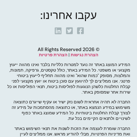
עקבו אחרינו:
© 2026 All Rights Reserved
הצהרת נגישות
|
הצהרת פרטיות
המידע המוצג באתר זה נועד למטרות כלליות בלבד ואינו מהווה ייעוץ
מקצועי או משפטי. כל המידע באתר, כולל טקסטים, גרפיקה, תמונות,
והמלצות, מסופק "כמות שהוא" ואינו מהווה תחליף לייעוץ ביטוחי
פרטני. אנו ממליצים לך להיוועץ עם סוכן ביטוח או יועץ מקצועי לפני
קבלת החלטות כלשהן הנוגעות לפוליסות ביטוח, תנאי הפוליסות או כל
שירות אחר שמסופק באתר.
החברה לא תהיה אחראית לשום נזק ישיר או עקיף שייגרם כתוצאה
משימוש במידע הנמצא באתר, או כתוצאה מהסתמכות על מידע זה
לצורך קבלת החלטות ביטוחיות. כל המידע שמוצג באתר כפוף
לשינויים ולתנאים הקיימים בכל עת.
החברה שומרת לעצמה את הזכות לשנות את תנאי השימוש באתר
ואת מדיניות הפרטיות, מבלי להודיע מראש. אנו ממליצים לעיין