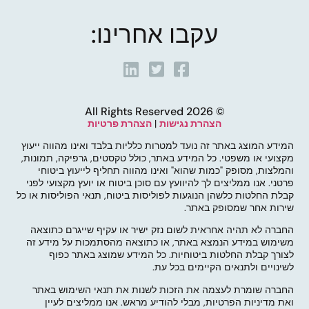
עקבו אחרינו:
© 2026 All Rights Reserved
הצהרת נגישות
|
הצהרת פרטיות
המידע המוצג באתר זה נועד למטרות כלליות בלבד ואינו מהווה ייעוץ
מקצועי או משפטי. כל המידע באתר, כולל טקסטים, גרפיקה, תמונות,
והמלצות, מסופק "כמות שהוא" ואינו מהווה תחליף לייעוץ ביטוחי
פרטני. אנו ממליצים לך להיוועץ עם סוכן ביטוח או יועץ מקצועי לפני
קבלת החלטות כלשהן הנוגעות לפוליסות ביטוח, תנאי הפוליסות או כל
שירות אחר שמסופק באתר.
החברה לא תהיה אחראית לשום נזק ישיר או עקיף שייגרם כתוצאה
משימוש במידע הנמצא באתר, או כתוצאה מהסתמכות על מידע זה
לצורך קבלת החלטות ביטוחיות. כל המידע שמוצג באתר כפוף
לשינויים ולתנאים הקיימים בכל עת.
החברה שומרת לעצמה את הזכות לשנות את תנאי השימוש באתר
ואת מדיניות הפרטיות, מבלי להודיע מראש. אנו ממליצים לעיין