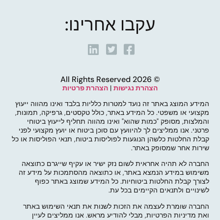
עקבו אחרינו:
© 2026 All Rights Reserved
הצהרת נגישות
|
הצהרת פרטיות
המידע המוצג באתר זה נועד למטרות כלליות בלבד ואינו מהווה ייעוץ
מקצועי או משפטי. כל המידע באתר, כולל טקסטים, גרפיקה, תמונות,
והמלצות, מסופק "כמות שהוא" ואינו מהווה תחליף לייעוץ ביטוחי
פרטני. אנו ממליצים לך להיוועץ עם סוכן ביטוח או יועץ מקצועי לפני
קבלת החלטות כלשהן הנוגעות לפוליסות ביטוח, תנאי הפוליסות או כל
שירות אחר שמסופק באתר.
החברה לא תהיה אחראית לשום נזק ישיר או עקיף שייגרם כתוצאה
משימוש במידע הנמצא באתר, או כתוצאה מהסתמכות על מידע זה
לצורך קבלת החלטות ביטוחיות. כל המידע שמוצג באתר כפוף
לשינויים ולתנאים הקיימים בכל עת.
החברה שומרת לעצמה את הזכות לשנות את תנאי השימוש באתר
ואת מדיניות הפרטיות, מבלי להודיע מראש. אנו ממליצים לעיין