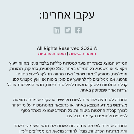
עקבו אחרינו:
© 2026 All Rights Reserved
הצהרת נגישות
|
הצהרת פרטיות
המידע המוצג באתר זה נועד למטרות כלליות בלבד ואינו מהווה ייעוץ
מקצועי או משפטי. כל המידע באתר, כולל טקסטים, גרפיקה, תמונות,
והמלצות, מסופק "כמות שהוא" ואינו מהווה תחליף לייעוץ ביטוחי
פרטני. אנו ממליצים לך להיוועץ עם סוכן ביטוח או יועץ מקצועי לפני
קבלת החלטות כלשהן הנוגעות לפוליסות ביטוח, תנאי הפוליסות או כל
שירות אחר שמסופק באתר.
החברה לא תהיה אחראית לשום נזק ישיר או עקיף שייגרם כתוצאה
משימוש במידע הנמצא באתר, או כתוצאה מהסתמכות על מידע זה
לצורך קבלת החלטות ביטוחיות. כל המידע שמוצג באתר כפוף
לשינויים ולתנאים הקיימים בכל עת.
החברה שומרת לעצמה את הזכות לשנות את תנאי השימוש באתר
ואת מדיניות הפרטיות, מבלי להודיע מראש. אנו ממליצים לעיין