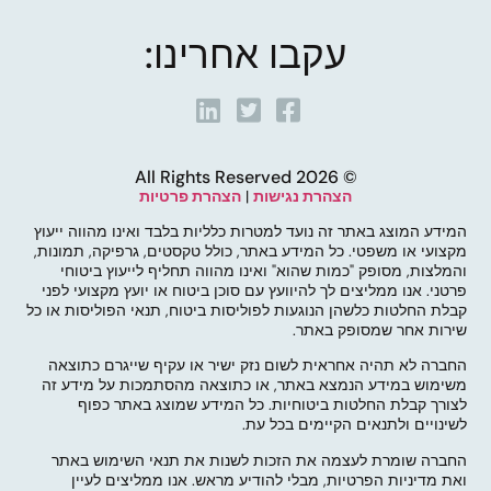
עקבו אחרינו:
© 2026 All Rights Reserved
הצהרת נגישות
|
הצהרת פרטיות
המידע המוצג באתר זה נועד למטרות כלליות בלבד ואינו מהווה ייעוץ
מקצועי או משפטי. כל המידע באתר, כולל טקסטים, גרפיקה, תמונות,
והמלצות, מסופק "כמות שהוא" ואינו מהווה תחליף לייעוץ ביטוחי
פרטני. אנו ממליצים לך להיוועץ עם סוכן ביטוח או יועץ מקצועי לפני
קבלת החלטות כלשהן הנוגעות לפוליסות ביטוח, תנאי הפוליסות או כל
שירות אחר שמסופק באתר.
החברה לא תהיה אחראית לשום נזק ישיר או עקיף שייגרם כתוצאה
משימוש במידע הנמצא באתר, או כתוצאה מהסתמכות על מידע זה
לצורך קבלת החלטות ביטוחיות. כל המידע שמוצג באתר כפוף
לשינויים ולתנאים הקיימים בכל עת.
החברה שומרת לעצמה את הזכות לשנות את תנאי השימוש באתר
ואת מדיניות הפרטיות, מבלי להודיע מראש. אנו ממליצים לעיין