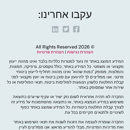
עקבו אחרינו:
© 2026 All Rights Reserved
הצהרת נגישות
|
הצהרת פרטיות
המידע המוצג באתר זה נועד למטרות כלליות בלבד ואינו מהווה ייעוץ
מקצועי או משפטי. כל המידע באתר, כולל טקסטים, גרפיקה, תמונות,
והמלצות, מסופק "כמות שהוא" ואינו מהווה תחליף לייעוץ ביטוחי
פרטני. אנו ממליצים לך להיוועץ עם סוכן ביטוח או יועץ מקצועי לפני
קבלת החלטות כלשהן הנוגעות לפוליסות ביטוח, תנאי הפוליסות או כל
שירות אחר שמסופק באתר.
החברה לא תהיה אחראית לשום נזק ישיר או עקיף שייגרם כתוצאה
משימוש במידע הנמצא באתר, או כתוצאה מהסתמכות על מידע זה
לצורך קבלת החלטות ביטוחיות. כל המידע שמוצג באתר כפוף
לשינויים ולתנאים הקיימים בכל עת.
החברה שומרת לעצמה את הזכות לשנות את תנאי השימוש באתר
ואת מדיניות הפרטיות, מבלי להודיע מראש. אנו ממליצים לעיין