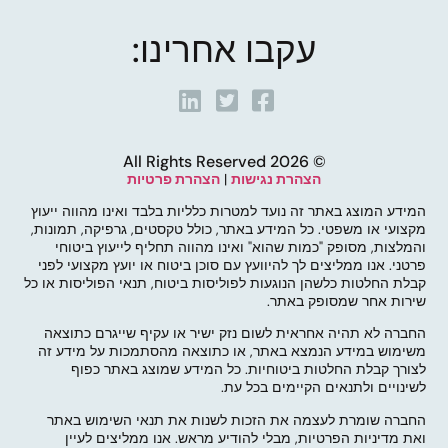
עקבו אחרינו:
© 2026 All Rights Reserved
הצהרת נגישות
|
הצהרת פרטיות
המידע המוצג באתר זה נועד למטרות כלליות בלבד ואינו מהווה ייעוץ
מקצועי או משפטי. כל המידע באתר, כולל טקסטים, גרפיקה, תמונות,
והמלצות, מסופק "כמות שהוא" ואינו מהווה תחליף לייעוץ ביטוחי
פרטני. אנו ממליצים לך להיוועץ עם סוכן ביטוח או יועץ מקצועי לפני
קבלת החלטות כלשהן הנוגעות לפוליסות ביטוח, תנאי הפוליסות או כל
שירות אחר שמסופק באתר.
החברה לא תהיה אחראית לשום נזק ישיר או עקיף שייגרם כתוצאה
משימוש במידע הנמצא באתר, או כתוצאה מהסתמכות על מידע זה
לצורך קבלת החלטות ביטוחיות. כל המידע שמוצג באתר כפוף
לשינויים ולתנאים הקיימים בכל עת.
החברה שומרת לעצמה את הזכות לשנות את תנאי השימוש באתר
ואת מדיניות הפרטיות, מבלי להודיע מראש. אנו ממליצים לעיין