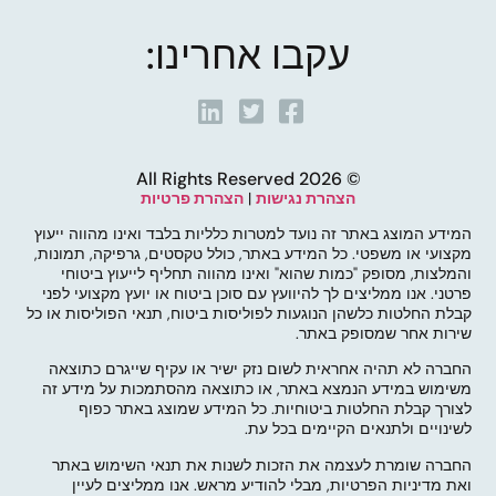
עקבו אחרינו:
© 2026 All Rights Reserved
הצהרת נגישות
|
הצהרת פרטיות
המידע המוצג באתר זה נועד למטרות כלליות בלבד ואינו מהווה ייעוץ
מקצועי או משפטי. כל המידע באתר, כולל טקסטים, גרפיקה, תמונות,
והמלצות, מסופק "כמות שהוא" ואינו מהווה תחליף לייעוץ ביטוחי
פרטני. אנו ממליצים לך להיוועץ עם סוכן ביטוח או יועץ מקצועי לפני
קבלת החלטות כלשהן הנוגעות לפוליסות ביטוח, תנאי הפוליסות או כל
שירות אחר שמסופק באתר.
החברה לא תהיה אחראית לשום נזק ישיר או עקיף שייגרם כתוצאה
משימוש במידע הנמצא באתר, או כתוצאה מהסתמכות על מידע זה
לצורך קבלת החלטות ביטוחיות. כל המידע שמוצג באתר כפוף
לשינויים ולתנאים הקיימים בכל עת.
החברה שומרת לעצמה את הזכות לשנות את תנאי השימוש באתר
ואת מדיניות הפרטיות, מבלי להודיע מראש. אנו ממליצים לעיין