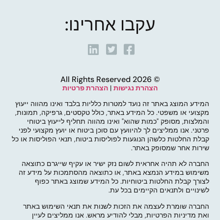
עקבו אחרינו:
© 2026 All Rights Reserved
הצהרת נגישות
|
הצהרת פרטיות
המידע המוצג באתר זה נועד למטרות כלליות בלבד ואינו מהווה ייעוץ
מקצועי או משפטי. כל המידע באתר, כולל טקסטים, גרפיקה, תמונות,
והמלצות, מסופק "כמות שהוא" ואינו מהווה תחליף לייעוץ ביטוחי
פרטני. אנו ממליצים לך להיוועץ עם סוכן ביטוח או יועץ מקצועי לפני
קבלת החלטות כלשהן הנוגעות לפוליסות ביטוח, תנאי הפוליסות או כל
שירות אחר שמסופק באתר.
החברה לא תהיה אחראית לשום נזק ישיר או עקיף שייגרם כתוצאה
משימוש במידע הנמצא באתר, או כתוצאה מהסתמכות על מידע זה
לצורך קבלת החלטות ביטוחיות. כל המידע שמוצג באתר כפוף
לשינויים ולתנאים הקיימים בכל עת.
החברה שומרת לעצמה את הזכות לשנות את תנאי השימוש באתר
ואת מדיניות הפרטיות, מבלי להודיע מראש. אנו ממליצים לעיין