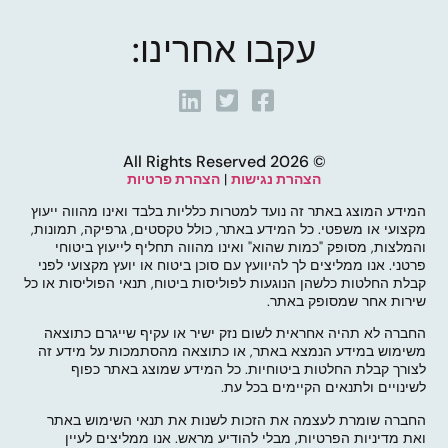
עקבו אחרינו:
© 2026 All Rights Reserved
הצהרת נגישות
|
הצהרת פרטיות
המידע המוצג באתר זה נועד למטרות כלליות בלבד ואינו מהווה ייעוץ
מקצועי או משפטי. כל המידע באתר, כולל טקסטים, גרפיקה, תמונות,
והמלצות, מסופק "כמות שהוא" ואינו מהווה תחליף לייעוץ ביטוחי
פרטני. אנו ממליצים לך להיוועץ עם סוכן ביטוח או יועץ מקצועי לפני
קבלת החלטות כלשהן הנוגעות לפוליסות ביטוח, תנאי הפוליסות או כל
שירות אחר שמסופק באתר.
החברה לא תהיה אחראית לשום נזק ישיר או עקיף שייגרם כתוצאה
משימוש במידע הנמצא באתר, או כתוצאה מהסתמכות על מידע זה
לצורך קבלת החלטות ביטוחיות. כל המידע שמוצג באתר כפוף
לשינויים ולתנאים הקיימים בכל עת.
החברה שומרת לעצמה את הזכות לשנות את תנאי השימוש באתר
ואת מדיניות הפרטיות, מבלי להודיע מראש. אנו ממליצים לעיין