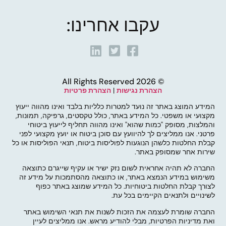
עקבו אחרינו:
© 2026 All Rights Reserved
הצהרת נגישות
|
הצהרת פרטיות
המידע המוצג באתר זה נועד למטרות כלליות בלבד ואינו מהווה ייעוץ
מקצועי או משפטי. כל המידע באתר, כולל טקסטים, גרפיקה, תמונות,
והמלצות, מסופק "כמות שהוא" ואינו מהווה תחליף לייעוץ ביטוחי
פרטני. אנו ממליצים לך להיוועץ עם סוכן ביטוח או יועץ מקצועי לפני
קבלת החלטות כלשהן הנוגעות לפוליסות ביטוח, תנאי הפוליסות או כל
שירות אחר שמסופק באתר.
החברה לא תהיה אחראית לשום נזק ישיר או עקיף שייגרם כתוצאה
משימוש במידע הנמצא באתר, או כתוצאה מהסתמכות על מידע זה
לצורך קבלת החלטות ביטוחיות. כל המידע שמוצג באתר כפוף
לשינויים ולתנאים הקיימים בכל עת.
החברה שומרת לעצמה את הזכות לשנות את תנאי השימוש באתר
ואת מדיניות הפרטיות, מבלי להודיע מראש. אנו ממליצים לעיין