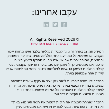
עקבו אחרינו:
© 2026 All Rights Reserved
הצהרת נגישות
|
הצהרת פרטיות
המידע המוצג באתר זה נועד למטרות כלליות בלבד ואינו מהווה ייעוץ
מקצועי או משפטי. כל המידע באתר, כולל טקסטים, גרפיקה, תמונות,
והמלצות, מסופק "כמות שהוא" ואינו מהווה תחליף לייעוץ ביטוחי
פרטני. אנו ממליצים לך להיוועץ עם סוכן ביטוח או יועץ מקצועי לפני
קבלת החלטות כלשהן הנוגעות לפוליסות ביטוח, תנאי הפוליסות או כל
שירות אחר שמסופק באתר.
החברה לא תהיה אחראית לשום נזק ישיר או עקיף שייגרם כתוצאה
משימוש במידע הנמצא באתר, או כתוצאה מהסתמכות על מידע זה
לצורך קבלת החלטות ביטוחיות. כל המידע שמוצג באתר כפוף
לשינויים ולתנאים הקיימים בכל עת.
החברה שומרת לעצמה את הזכות לשנות את תנאי השימוש באתר
ואת מדיניות הפרטיות, מבלי להודיע מראש. אנו ממליצים לעיין