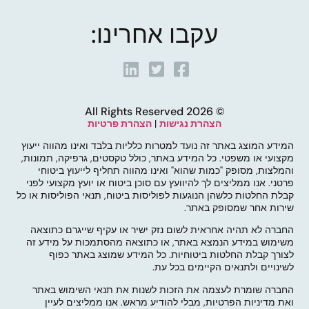
עקבו אחרינו:
© 2026 All Rights Reserved
הצהרת נגישות
|
הצהרת פרטיות
המידע המוצג באתר זה נועד למטרות כלליות בלבד ואינו מהווה ייעוץ
מקצועי או משפטי. כל המידע באתר, כולל טקסטים, גרפיקה, תמונות,
והמלצות, מסופק "כמות שהוא" ואינו מהווה תחליף לייעוץ ביטוחי
פרטני. אנו ממליצים לך להיוועץ עם סוכן ביטוח או יועץ מקצועי לפני
קבלת החלטות כלשהן הנוגעות לפוליסות ביטוח, תנאי הפוליסות או כל
שירות אחר שמסופק באתר.
החברה לא תהיה אחראית לשום נזק ישיר או עקיף שייגרם כתוצאה
משימוש במידע הנמצא באתר, או כתוצאה מהסתמכות על מידע זה
לצורך קבלת החלטות ביטוחיות. כל המידע שמוצג באתר כפוף
לשינויים ולתנאים הקיימים בכל עת.
החברה שומרת לעצמה את הזכות לשנות את תנאי השימוש באתר
ואת מדיניות הפרטיות, מבלי להודיע מראש. אנו ממליצים לעיין