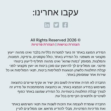
עקבו אחרינו:
© 2026 All Rights Reserved
הצהרת נגישות
|
הצהרת פרטיות
המידע המוצג באתר זה נועד למטרות כלליות בלבד ואינו מהווה ייעוץ
מקצועי או משפטי. כל המידע באתר, כולל טקסטים, גרפיקה, תמונות,
והמלצות, מסופק "כמות שהוא" ואינו מהווה תחליף לייעוץ ביטוחי
פרטני. אנו ממליצים לך להיוועץ עם סוכן ביטוח או יועץ מקצועי לפני
קבלת החלטות כלשהן הנוגעות לפוליסות ביטוח, תנאי הפוליסות או כל
שירות אחר שמסופק באתר.
החברה לא תהיה אחראית לשום נזק ישיר או עקיף שייגרם כתוצאה
משימוש במידע הנמצא באתר, או כתוצאה מהסתמכות על מידע זה
לצורך קבלת החלטות ביטוחיות. כל המידע שמוצג באתר כפוף
לשינויים ולתנאים הקיימים בכל עת.
החברה שומרת לעצמה את הזכות לשנות את תנאי השימוש באתר
ואת מדיניות הפרטיות, מבלי להודיע מראש. אנו ממליצים לעיין