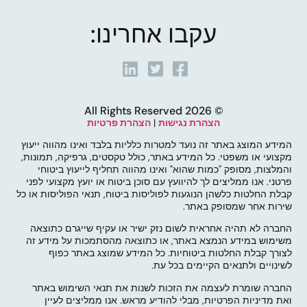
עקבו אחרינו:
© 2026 All Rights Reserved
הצהרת נגישות
|
הצהרת פרטיות
המידע המוצג באתר זה נועד למטרות כלליות בלבד ואינו מהווה ייעוץ
מקצועי או משפטי. כל המידע באתר, כולל טקסטים, גרפיקה, תמונות,
והמלצות, מסופק "כמות שהוא" ואינו מהווה תחליף לייעוץ ביטוחי
פרטני. אנו ממליצים לך להיוועץ עם סוכן ביטוח או יועץ מקצועי לפני
קבלת החלטות כלשהן הנוגעות לפוליסות ביטוח, תנאי הפוליסות או כל
שירות אחר שמסופק באתר.
החברה לא תהיה אחראית לשום נזק ישיר או עקיף שייגרם כתוצאה
משימוש במידע הנמצא באתר, או כתוצאה מהסתמכות על מידע זה
לצורך קבלת החלטות ביטוחיות. כל המידע שמוצג באתר כפוף
לשינויים ולתנאים הקיימים בכל עת.
החברה שומרת לעצמה את הזכות לשנות את תנאי השימוש באתר
ואת מדיניות הפרטיות, מבלי להודיע מראש. אנו ממליצים לעיין