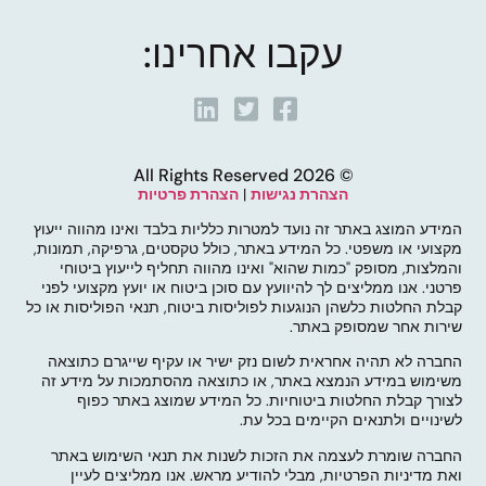
עקבו אחרינו:
© 2026 All Rights Reserved
הצהרת נגישות
|
הצהרת פרטיות
המידע המוצג באתר זה נועד למטרות כלליות בלבד ואינו מהווה ייעוץ
מקצועי או משפטי. כל המידע באתר, כולל טקסטים, גרפיקה, תמונות,
והמלצות, מסופק "כמות שהוא" ואינו מהווה תחליף לייעוץ ביטוחי
פרטני. אנו ממליצים לך להיוועץ עם סוכן ביטוח או יועץ מקצועי לפני
קבלת החלטות כלשהן הנוגעות לפוליסות ביטוח, תנאי הפוליסות או כל
שירות אחר שמסופק באתר.
החברה לא תהיה אחראית לשום נזק ישיר או עקיף שייגרם כתוצאה
משימוש במידע הנמצא באתר, או כתוצאה מהסתמכות על מידע זה
לצורך קבלת החלטות ביטוחיות. כל המידע שמוצג באתר כפוף
לשינויים ולתנאים הקיימים בכל עת.
החברה שומרת לעצמה את הזכות לשנות את תנאי השימוש באתר
ואת מדיניות הפרטיות, מבלי להודיע מראש. אנו ממליצים לעיין