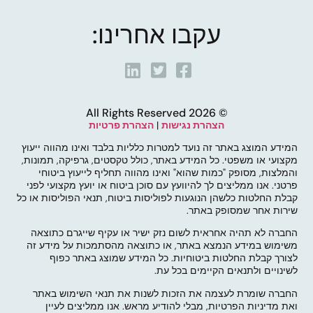
עקבו אחרינו:
© 2026 All Rights Reserved
הצהרת נגישות
|
הצהרת פרטיות
המידע המוצג באתר זה נועד למטרות כלליות בלבד ואינו מהווה ייעוץ
מקצועי או משפטי. כל המידע באתר, כולל טקסטים, גרפיקה, תמונות,
והמלצות, מסופק "כמות שהוא" ואינו מהווה תחליף לייעוץ ביטוחי
פרטני. אנו ממליצים לך להיוועץ עם סוכן ביטוח או יועץ מקצועי לפני
קבלת החלטות כלשהן הנוגעות לפוליסות ביטוח, תנאי הפוליסות או כל
שירות אחר שמסופק באתר.
החברה לא תהיה אחראית לשום נזק ישיר או עקיף שייגרם כתוצאה
משימוש במידע הנמצא באתר, או כתוצאה מהסתמכות על מידע זה
לצורך קבלת החלטות ביטוחיות. כל המידע שמוצג באתר כפוף
לשינויים ולתנאים הקיימים בכל עת.
החברה שומרת לעצמה את הזכות לשנות את תנאי השימוש באתר
ואת מדיניות הפרטיות, מבלי להודיע מראש. אנו ממליצים לעיין