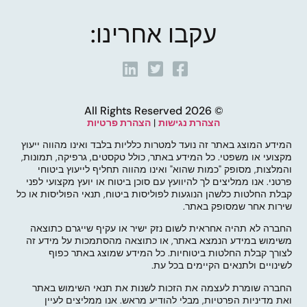
עקבו אחרינו:
© 2026 All Rights Reserved
הצהרת נגישות
|
הצהרת פרטיות
המידע המוצג באתר זה נועד למטרות כלליות בלבד ואינו מהווה ייעוץ
מקצועי או משפטי. כל המידע באתר, כולל טקסטים, גרפיקה, תמונות,
והמלצות, מסופק "כמות שהוא" ואינו מהווה תחליף לייעוץ ביטוחי
פרטני. אנו ממליצים לך להיוועץ עם סוכן ביטוח או יועץ מקצועי לפני
קבלת החלטות כלשהן הנוגעות לפוליסות ביטוח, תנאי הפוליסות או כל
שירות אחר שמסופק באתר.
החברה לא תהיה אחראית לשום נזק ישיר או עקיף שייגרם כתוצאה
משימוש במידע הנמצא באתר, או כתוצאה מהסתמכות על מידע זה
לצורך קבלת החלטות ביטוחיות. כל המידע שמוצג באתר כפוף
לשינויים ולתנאים הקיימים בכל עת.
החברה שומרת לעצמה את הזכות לשנות את תנאי השימוש באתר
ואת מדיניות הפרטיות, מבלי להודיע מראש. אנו ממליצים לעיין