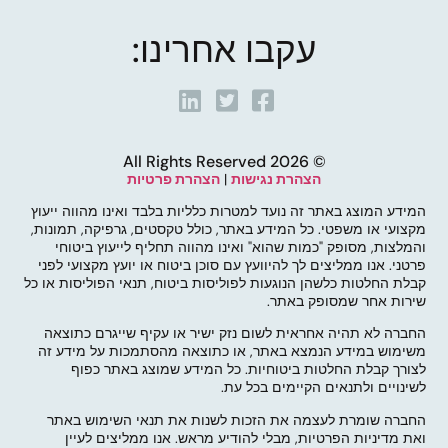
עקבו אחרינו:
© 2026 All Rights Reserved
הצהרת נגישות
|
הצהרת פרטיות
המידע המוצג באתר זה נועד למטרות כלליות בלבד ואינו מהווה ייעוץ
מקצועי או משפטי. כל המידע באתר, כולל טקסטים, גרפיקה, תמונות,
והמלצות, מסופק "כמות שהוא" ואינו מהווה תחליף לייעוץ ביטוחי
פרטני. אנו ממליצים לך להיוועץ עם סוכן ביטוח או יועץ מקצועי לפני
קבלת החלטות כלשהן הנוגעות לפוליסות ביטוח, תנאי הפוליסות או כל
שירות אחר שמסופק באתר.
החברה לא תהיה אחראית לשום נזק ישיר או עקיף שייגרם כתוצאה
משימוש במידע הנמצא באתר, או כתוצאה מהסתמכות על מידע זה
לצורך קבלת החלטות ביטוחיות. כל המידע שמוצג באתר כפוף
לשינויים ולתנאים הקיימים בכל עת.
החברה שומרת לעצמה את הזכות לשנות את תנאי השימוש באתר
ואת מדיניות הפרטיות, מבלי להודיע מראש. אנו ממליצים לעיין