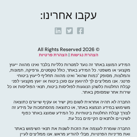
עקבו אחרינו:
© 2026 All Rights Reserved
הצהרת נגישות
|
הצהרת פרטיות
המידע המוצג באתר זה נועד למטרות כלליות בלבד ואינו מהווה ייעוץ
מקצועי או משפטי. כל המידע באתר, כולל טקסטים, גרפיקה, תמונות,
והמלצות, מסופק "כמות שהוא" ואינו מהווה תחליף לייעוץ ביטוחי
פרטני. אנו ממליצים לך להיוועץ עם סוכן ביטוח או יועץ מקצועי לפני
קבלת החלטות כלשהן הנוגעות לפוליסות ביטוח, תנאי הפוליסות או כל
שירות אחר שמסופק באתר.
החברה לא תהיה אחראית לשום נזק ישיר או עקיף שייגרם כתוצאה
משימוש במידע הנמצא באתר, או כתוצאה מהסתמכות על מידע זה
לצורך קבלת החלטות ביטוחיות. כל המידע שמוצג באתר כפוף
לשינויים ולתנאים הקיימים בכל עת.
החברה שומרת לעצמה את הזכות לשנות את תנאי השימוש באתר
ואת מדיניות הפרטיות, מבלי להודיע מראש. אנו ממליצים לעיין