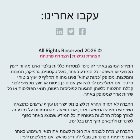
עקבו אחרינו:
© 2026 All Rights Reserved
הצהרת נגישות
|
הצהרת פרטיות
המידע המוצג באתר זה נועד למטרות כלליות בלבד ואינו מהווה ייעוץ
מקצועי או משפטי. כל המידע באתר, כולל טקסטים, גרפיקה, תמונות,
והמלצות, מסופק "כמות שהוא" ואינו מהווה תחליף לייעוץ ביטוחי
פרטני. אנו ממליצים לך להיוועץ עם סוכן ביטוח או יועץ מקצועי לפני
קבלת החלטות כלשהן הנוגעות לפוליסות ביטוח, תנאי הפוליסות או כל
שירות אחר שמסופק באתר.
החברה לא תהיה אחראית לשום נזק ישיר או עקיף שייגרם כתוצאה
משימוש במידע הנמצא באתר, או כתוצאה מהסתמכות על מידע זה
לצורך קבלת החלטות ביטוחיות. כל המידע שמוצג באתר כפוף
לשינויים ולתנאים הקיימים בכל עת.
החברה שומרת לעצמה את הזכות לשנות את תנאי השימוש באתר
ואת מדיניות הפרטיות, מבלי להודיע מראש. אנו ממליצים לעיין