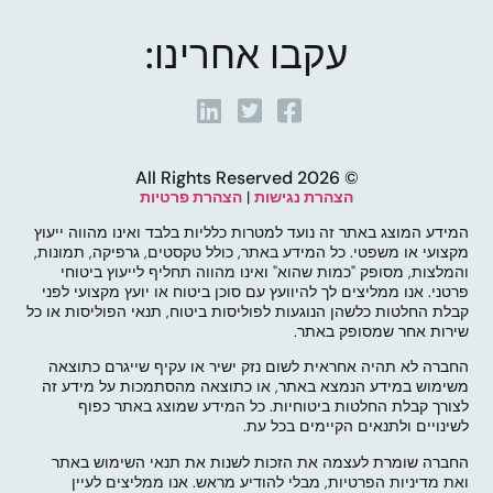
עקבו אחרינו:
© 2026 All Rights Reserved
הצהרת נגישות
|
הצהרת פרטיות
המידע המוצג באתר זה נועד למטרות כלליות בלבד ואינו מהווה ייעוץ
מקצועי או משפטי. כל המידע באתר, כולל טקסטים, גרפיקה, תמונות,
והמלצות, מסופק "כמות שהוא" ואינו מהווה תחליף לייעוץ ביטוחי
פרטני. אנו ממליצים לך להיוועץ עם סוכן ביטוח או יועץ מקצועי לפני
קבלת החלטות כלשהן הנוגעות לפוליסות ביטוח, תנאי הפוליסות או כל
שירות אחר שמסופק באתר.
החברה לא תהיה אחראית לשום נזק ישיר או עקיף שייגרם כתוצאה
משימוש במידע הנמצא באתר, או כתוצאה מהסתמכות על מידע זה
לצורך קבלת החלטות ביטוחיות. כל המידע שמוצג באתר כפוף
לשינויים ולתנאים הקיימים בכל עת.
החברה שומרת לעצמה את הזכות לשנות את תנאי השימוש באתר
ואת מדיניות הפרטיות, מבלי להודיע מראש. אנו ממליצים לעיין