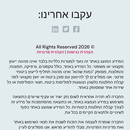
עקבו אחרינו:
© 2026 All Rights Reserved
הצהרת נגישות
|
הצהרת פרטיות
המידע המוצג באתר זה נועד למטרות כלליות בלבד ואינו מהווה ייעוץ
מקצועי או משפטי. כל המידע באתר, כולל טקסטים, גרפיקה, תמונות,
והמלצות, מסופק "כמות שהוא" ואינו מהווה תחליף לייעוץ ביטוחי
פרטני. אנו ממליצים לך להיוועץ עם סוכן ביטוח או יועץ מקצועי לפני
קבלת החלטות כלשהן הנוגעות לפוליסות ביטוח, תנאי הפוליסות או כל
שירות אחר שמסופק באתר.
החברה לא תהיה אחראית לשום נזק ישיר או עקיף שייגרם כתוצאה
משימוש במידע הנמצא באתר, או כתוצאה מהסתמכות על מידע זה
לצורך קבלת החלטות ביטוחיות. כל המידע שמוצג באתר כפוף
לשינויים ולתנאים הקיימים בכל עת.
החברה שומרת לעצמה את הזכות לשנות את תנאי השימוש באתר
ואת מדיניות הפרטיות, מבלי להודיע מראש. אנו ממליצים לעיין