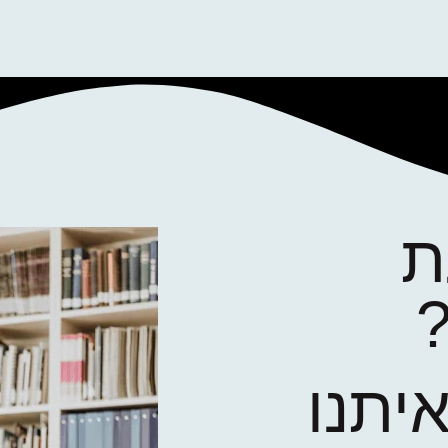
ת
איתנו