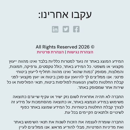
עקבו אחרינו:
© 2026 All Rights Reserved
הצהרת נגישות
|
הצהרת פרטיות
המידע המוצג באתר זה נועד למטרות כלליות בלבד ואינו מהווה ייעוץ
מקצועי או משפטי. כל המידע באתר, כולל טקסטים, גרפיקה, תמונות,
והמלצות, מסופק "כמות שהוא" ואינו מהווה תחליף לייעוץ ביטוחי
פרטני. אנו ממליצים לך להיוועץ עם סוכן ביטוח או יועץ מקצועי לפני
קבלת החלטות כלשהן הנוגעות לפוליסות ביטוח, תנאי הפוליסות או כל
שירות אחר שמסופק באתר.
החברה לא תהיה אחראית לשום נזק ישיר או עקיף שייגרם כתוצאה
משימוש במידע הנמצא באתר, או כתוצאה מהסתמכות על מידע זה
לצורך קבלת החלטות ביטוחיות. כל המידע שמוצג באתר כפוף
לשינויים ולתנאים הקיימים בכל עת.
החברה שומרת לעצמה את הזכות לשנות את תנאי השימוש באתר
ואת מדיניות הפרטיות, מבלי להודיע מראש. אנו ממליצים לעיין