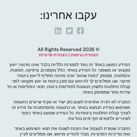
עקבו אחרינו:
© 2026 All Rights Reserved
הצהרת נגישות
|
הצהרת פרטיות
המידע המוצג באתר זה נועד למטרות כלליות בלבד ואינו מהווה ייעוץ
מקצועי או משפטי. כל המידע באתר, כולל טקסטים, גרפיקה, תמונות,
והמלצות, מסופק "כמות שהוא" ואינו מהווה תחליף לייעוץ ביטוחי
פרטני. אנו ממליצים לך להיוועץ עם סוכן ביטוח או יועץ מקצועי לפני
קבלת החלטות כלשהן הנוגעות לפוליסות ביטוח, תנאי הפוליסות או כל
שירות אחר שמסופק באתר.
החברה לא תהיה אחראית לשום נזק ישיר או עקיף שייגרם כתוצאה
משימוש במידע הנמצא באתר, או כתוצאה מהסתמכות על מידע זה
לצורך קבלת החלטות ביטוחיות. כל המידע שמוצג באתר כפוף
לשינויים ולתנאים הקיימים בכל עת.
החברה שומרת לעצמה את הזכות לשנות את תנאי השימוש באתר
ואת מדיניות הפרטיות, מבלי להודיע מראש. אנו ממליצים לעיין