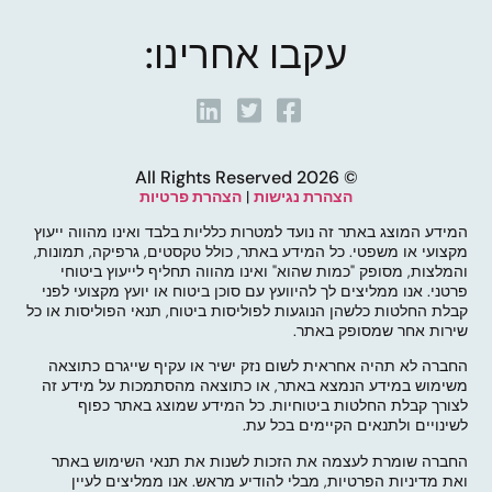
עקבו אחרינו:
© 2026 All Rights Reserved
הצהרת נגישות
|
הצהרת פרטיות
המידע המוצג באתר זה נועד למטרות כלליות בלבד ואינו מהווה ייעוץ
מקצועי או משפטי. כל המידע באתר, כולל טקסטים, גרפיקה, תמונות,
והמלצות, מסופק "כמות שהוא" ואינו מהווה תחליף לייעוץ ביטוחי
פרטני. אנו ממליצים לך להיוועץ עם סוכן ביטוח או יועץ מקצועי לפני
קבלת החלטות כלשהן הנוגעות לפוליסות ביטוח, תנאי הפוליסות או כל
שירות אחר שמסופק באתר.
החברה לא תהיה אחראית לשום נזק ישיר או עקיף שייגרם כתוצאה
משימוש במידע הנמצא באתר, או כתוצאה מהסתמכות על מידע זה
לצורך קבלת החלטות ביטוחיות. כל המידע שמוצג באתר כפוף
לשינויים ולתנאים הקיימים בכל עת.
החברה שומרת לעצמה את הזכות לשנות את תנאי השימוש באתר
ואת מדיניות הפרטיות, מבלי להודיע מראש. אנו ממליצים לעיין