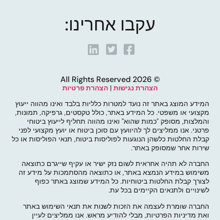
עקבו אחרינו:
© 2026 All Rights Reserved
הצהרת נגישות
|
הצהרת פרטיות
המידע המוצג באתר זה נועד למטרות כלליות בלבד ואינו מהווה ייעוץ
מקצועי או משפטי. כל המידע באתר, כולל טקסטים, גרפיקה, תמונות,
והמלצות, מסופק "כמות שהוא" ואינו מהווה תחליף לייעוץ ביטוחי
פרטני. אנו ממליצים לך להיוועץ עם סוכן ביטוח או יועץ מקצועי לפני
קבלת החלטות כלשהן הנוגעות לפוליסות ביטוח, תנאי הפוליסות או כל
שירות אחר שמסופק באתר.
החברה לא תהיה אחראית לשום נזק ישיר או עקיף שייגרם כתוצאה
משימוש במידע הנמצא באתר, או כתוצאה מהסתמכות על מידע זה
לצורך קבלת החלטות ביטוחיות. כל המידע שמוצג באתר כפוף
לשינויים ולתנאים הקיימים בכל עת.
החברה שומרת לעצמה את הזכות לשנות את תנאי השימוש באתר
ואת מדיניות הפרטיות, מבלי להודיע מראש. אנו ממליצים לעיין