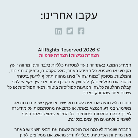
עקבו אחרינו:
© 2026 All Rights Reserved
הצהרת נגישות
|
הצהרת פרטיות
המידע המוצג באתר זה נועד למטרות כלליות בלבד ואינו מהווה ייעוץ
מקצועי או משפטי. כל המידע באתר, כולל טקסטים, גרפיקה, תמונות,
והמלצות, מסופק "כמות שהוא" ואינו מהווה תחליף לייעוץ ביטוחי
פרטני. אנו ממליצים לך להיוועץ עם סוכן ביטוח או יועץ מקצועי לפני
קבלת החלטות כלשהן הנוגעות לפוליסות ביטוח, תנאי הפוליסות או כל
שירות אחר שמסופק באתר.
החברה לא תהיה אחראית לשום נזק ישיר או עקיף שייגרם כתוצאה
משימוש במידע הנמצא באתר, או כתוצאה מהסתמכות על מידע זה
לצורך קבלת החלטות ביטוחיות. כל המידע שמוצג באתר כפוף
לשינויים ולתנאים הקיימים בכל עת.
החברה שומרת לעצמה את הזכות לשנות את תנאי השימוש באתר
ואת מדיניות הפרטיות, מבלי להודיע מראש. אנו ממליצים לעיין