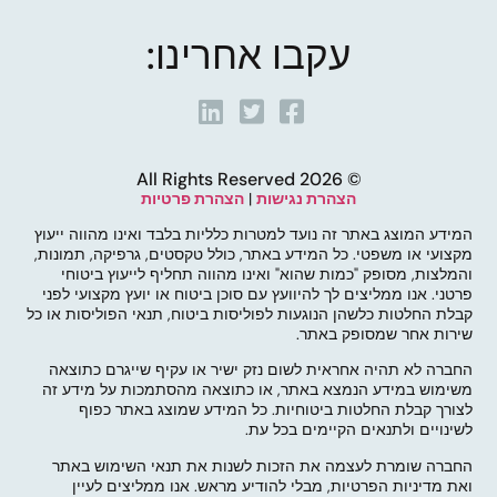
עקבו אחרינו:
© 2026 All Rights Reserved
הצהרת נגישות
|
הצהרת פרטיות
המידע המוצג באתר זה נועד למטרות כלליות בלבד ואינו מהווה ייעוץ
מקצועי או משפטי. כל המידע באתר, כולל טקסטים, גרפיקה, תמונות,
והמלצות, מסופק "כמות שהוא" ואינו מהווה תחליף לייעוץ ביטוחי
פרטני. אנו ממליצים לך להיוועץ עם סוכן ביטוח או יועץ מקצועי לפני
קבלת החלטות כלשהן הנוגעות לפוליסות ביטוח, תנאי הפוליסות או כל
שירות אחר שמסופק באתר.
החברה לא תהיה אחראית לשום נזק ישיר או עקיף שייגרם כתוצאה
משימוש במידע הנמצא באתר, או כתוצאה מהסתמכות על מידע זה
לצורך קבלת החלטות ביטוחיות. כל המידע שמוצג באתר כפוף
לשינויים ולתנאים הקיימים בכל עת.
החברה שומרת לעצמה את הזכות לשנות את תנאי השימוש באתר
ואת מדיניות הפרטיות, מבלי להודיע מראש. אנו ממליצים לעיין