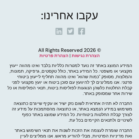
עקבו אחרינו:
© 2026 All Rights Reserved
הצהרת נגישות
|
הצהרת פרטיות
המידע המוצג באתר זה נועד למטרות כלליות בלבד ואינו מהווה ייעוץ
מקצועי או משפטי. כל המידע באתר, כולל טקסטים, גרפיקה, תמונות,
והמלצות, מסופק "כמות שהוא" ואינו מהווה תחליף לייעוץ ביטוחי
פרטני. אנו ממליצים לך להיוועץ עם סוכן ביטוח או יועץ מקצועי לפני
קבלת החלטות כלשהן הנוגעות לפוליסות ביטוח, תנאי הפוליסות או כל
שירות אחר שמסופק באתר.
החברה לא תהיה אחראית לשום נזק ישיר או עקיף שייגרם כתוצאה
משימוש במידע הנמצא באתר, או כתוצאה מהסתמכות על מידע זה
לצורך קבלת החלטות ביטוחיות. כל המידע שמוצג באתר כפוף
לשינויים ולתנאים הקיימים בכל עת.
החברה שומרת לעצמה את הזכות לשנות את תנאי השימוש באתר
ואת מדיניות הפרטיות, מבלי להודיע מראש. אנו ממליצים לעיין