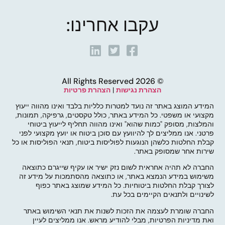
עקבו אחרינו:
© 2026 All Rights Reserved
הצהרת נגישות
|
הצהרת פרטיות
המידע המוצג באתר זה נועד למטרות כלליות בלבד ואינו מהווה ייעוץ
מקצועי או משפטי. כל המידע באתר, כולל טקסטים, גרפיקה, תמונות,
והמלצות, מסופק "כמות שהוא" ואינו מהווה תחליף לייעוץ ביטוחי
פרטני. אנו ממליצים לך להיוועץ עם סוכן ביטוח או יועץ מקצועי לפני
קבלת החלטות כלשהן הנוגעות לפוליסות ביטוח, תנאי הפוליסות או כל
שירות אחר שמסופק באתר.
החברה לא תהיה אחראית לשום נזק ישיר או עקיף שייגרם כתוצאה
משימוש במידע הנמצא באתר, או כתוצאה מהסתמכות על מידע זה
לצורך קבלת החלטות ביטוחיות. כל המידע שמוצג באתר כפוף
לשינויים ולתנאים הקיימים בכל עת.
החברה שומרת לעצמה את הזכות לשנות את תנאי השימוש באתר
ואת מדיניות הפרטיות, מבלי להודיע מראש. אנו ממליצים לעיין