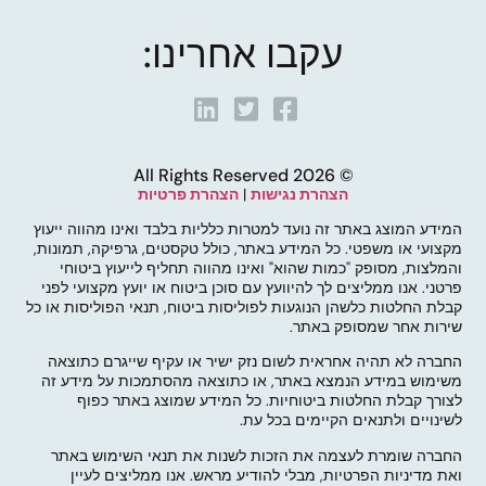
עקבו אחרינו:
© 2026 All Rights Reserved
הצהרת נגישות
|
הצהרת פרטיות
המידע המוצג באתר זה נועד למטרות כלליות בלבד ואינו מהווה ייעוץ
מקצועי או משפטי. כל המידע באתר, כולל טקסטים, גרפיקה, תמונות,
והמלצות, מסופק "כמות שהוא" ואינו מהווה תחליף לייעוץ ביטוחי
פרטני. אנו ממליצים לך להיוועץ עם סוכן ביטוח או יועץ מקצועי לפני
קבלת החלטות כלשהן הנוגעות לפוליסות ביטוח, תנאי הפוליסות או כל
שירות אחר שמסופק באתר.
החברה לא תהיה אחראית לשום נזק ישיר או עקיף שייגרם כתוצאה
משימוש במידע הנמצא באתר, או כתוצאה מהסתמכות על מידע זה
לצורך קבלת החלטות ביטוחיות. כל המידע שמוצג באתר כפוף
לשינויים ולתנאים הקיימים בכל עת.
החברה שומרת לעצמה את הזכות לשנות את תנאי השימוש באתר
ואת מדיניות הפרטיות, מבלי להודיע מראש. אנו ממליצים לעיין