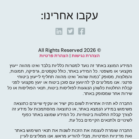
עקבו אחרינו:
© 2026 All Rights Reserved
הצהרת נגישות
|
הצהרת פרטיות
המידע המוצג באתר זה נועד למטרות כלליות בלבד ואינו מהווה ייעוץ
מקצועי או משפטי. כל המידע באתר, כולל טקסטים, גרפיקה, תמונות,
והמלצות, מסופק "כמות שהוא" ואינו מהווה תחליף לייעוץ ביטוחי
פרטני. אנו ממליצים לך להיוועץ עם סוכן ביטוח או יועץ מקצועי לפני
קבלת החלטות כלשהן הנוגעות לפוליסות ביטוח, תנאי הפוליסות או כל
שירות אחר שמסופק באתר.
החברה לא תהיה אחראית לשום נזק ישיר או עקיף שייגרם כתוצאה
משימוש במידע הנמצא באתר, או כתוצאה מהסתמכות על מידע זה
לצורך קבלת החלטות ביטוחיות. כל המידע שמוצג באתר כפוף
לשינויים ולתנאים הקיימים בכל עת.
החברה שומרת לעצמה את הזכות לשנות את תנאי השימוש באתר
ואת מדיניות הפרטיות, מבלי להודיע מראש. אנו ממליצים לעיין