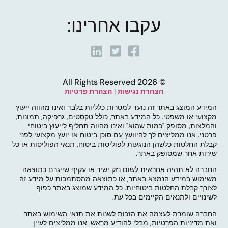
עקבו אחרינו:
© 2026 All Rights Reserved
הצהרת נגישות
|
הצהרת פרטיות
המידע המוצג באתר זה נועד למטרות כלליות בלבד ואינו מהווה ייעוץ
מקצועי או משפטי. כל המידע באתר, כולל טקסטים, גרפיקה, תמונות,
והמלצות, מסופק "כמות שהוא" ואינו מהווה תחליף לייעוץ ביטוחי
פרטני. אנו ממליצים לך להיוועץ עם סוכן ביטוח או יועץ מקצועי לפני
קבלת החלטות כלשהן הנוגעות לפוליסות ביטוח, תנאי הפוליסות או כל
שירות אחר שמסופק באתר.
החברה לא תהיה אחראית לשום נזק ישיר או עקיף שייגרם כתוצאה
משימוש במידע הנמצא באתר, או כתוצאה מהסתמכות על מידע זה
לצורך קבלת החלטות ביטוחיות. כל המידע שמוצג באתר כפוף
לשינויים ולתנאים הקיימים בכל עת.
החברה שומרת לעצמה את הזכות לשנות את תנאי השימוש באתר
ואת מדיניות הפרטיות, מבלי להודיע מראש. אנו ממליצים לעיין