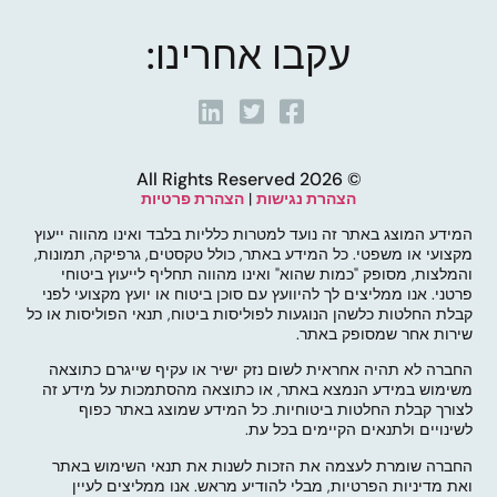
עקבו אחרינו:
© 2026 All Rights Reserved
הצהרת נגישות
|
הצהרת פרטיות
המידע המוצג באתר זה נועד למטרות כלליות בלבד ואינו מהווה ייעוץ
מקצועי או משפטי. כל המידע באתר, כולל טקסטים, גרפיקה, תמונות,
והמלצות, מסופק "כמות שהוא" ואינו מהווה תחליף לייעוץ ביטוחי
פרטני. אנו ממליצים לך להיוועץ עם סוכן ביטוח או יועץ מקצועי לפני
קבלת החלטות כלשהן הנוגעות לפוליסות ביטוח, תנאי הפוליסות או כל
שירות אחר שמסופק באתר.
החברה לא תהיה אחראית לשום נזק ישיר או עקיף שייגרם כתוצאה
משימוש במידע הנמצא באתר, או כתוצאה מהסתמכות על מידע זה
לצורך קבלת החלטות ביטוחיות. כל המידע שמוצג באתר כפוף
לשינויים ולתנאים הקיימים בכל עת.
החברה שומרת לעצמה את הזכות לשנות את תנאי השימוש באתר
ואת מדיניות הפרטיות, מבלי להודיע מראש. אנו ממליצים לעיין