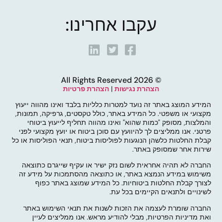
עקבו אחרינו:
© 2026 All Rights Reserved
הצהרת נגישות
|
הצהרת פרטיות
המידע המוצג באתר זה נועד למטרות כלליות בלבד ואינו מהווה ייעוץ
מקצועי או משפטי. כל המידע באתר, כולל טקסטים, גרפיקה, תמונות,
והמלצות, מסופק "כמות שהוא" ואינו מהווה תחליף לייעוץ ביטוחי
פרטני. אנו ממליצים לך להיוועץ עם סוכן ביטוח או יועץ מקצועי לפני
קבלת החלטות כלשהן הנוגעות לפוליסות ביטוח, תנאי הפוליסות או כל
שירות אחר שמסופק באתר.
החברה לא תהיה אחראית לשום נזק ישיר או עקיף שייגרם כתוצאה
משימוש במידע הנמצא באתר, או כתוצאה מהסתמכות על מידע זה
לצורך קבלת החלטות ביטוחיות. כל המידע שמוצג באתר כפוף
לשינויים ולתנאים הקיימים בכל עת.
החברה שומרת לעצמה את הזכות לשנות את תנאי השימוש באתר
ואת מדיניות הפרטיות, מבלי להודיע מראש. אנו ממליצים לעיין